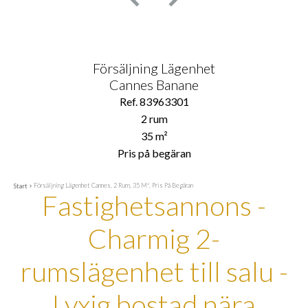
Försäljning Lägenhet
Cannes Banane
Ref. 83963301
2 rum
35 m²
Pris på begäran
Försäljning Lägenhet Cannes, 2 Rum, 35 M², Pris På Begäran
Start
Fastighetsannons -
Charmig 2-
rumslägenhet till salu -
Lyxig bostad nära