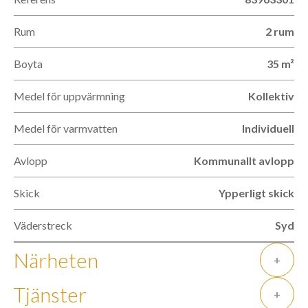
Rum
2 rum
Boyta
35 m²
Medel för uppvärmning
Kollektiv
Medel för varmvatten
Individuell
Avlopp
Kommunallt avlopp
Skick
Ypperligt skick
Väderstreck
Syd
Närheten
+
Tjänster
+