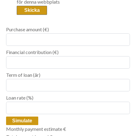
för denna webbplats
Skicka
Purchase amount
(€)
Financial contribution
(€)
Term of loan
(år)
Loan rate
(%)
Simulate
Monthly payment estimate
€