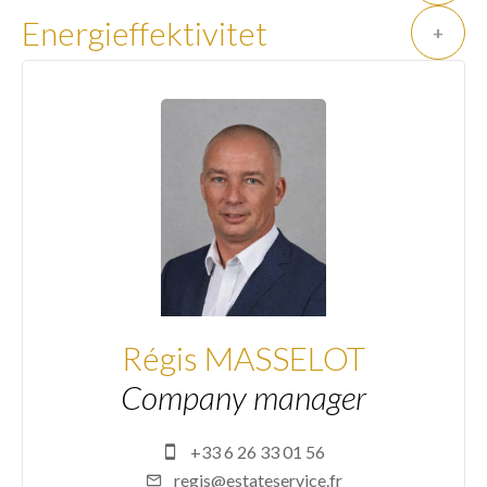
Energieffektivitet
+
Régis MASSELOT
Company manager
+33 6 26 33 01 56
regis@estateservice.fr