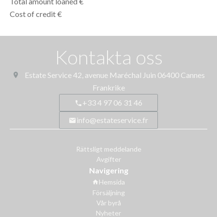
Total amount loaned
€
Cost of credit
€
Kontakta oss
Estate Service
42, avenue Maréchal Juin
06400
Cannes
Frankrike
+33 4 97 06 31 46
info@estateservice.fr
Rättsligt meddelande
Avgifter
Navigering
Hemsida
Försäljning
Vår byrå
Nyheter