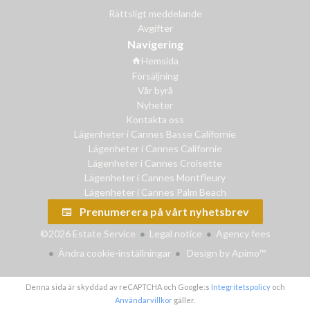
Rättsligt meddelande
Avgifter
Navigering
Hemsida
Försäljning
Vår byrå
Nyheter
Kontakta oss
Lägenheter i Cannes Basse Californie
Lägenheter i Cannes Californie
Lägenheter i Cannes Croisette
Lägenheter i Cannes Montfleury
Lägenheter i Cannes Palm Beach
Prenumerera på vårt nyhetsbrev
©2026 Estate Service
Legal notice
Agency fees
Ändra cookie-inställningar
Design by
Apimo™
Denna sida är skyddad av reCAPTCHA och Google:s
Integritetspolicy
och
Användarvillkor
gäller.