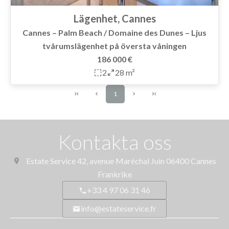
Lägenhet, Cannes
Cannes – Palm Beach / Domaine des Dunes – Ljus
tvårumslägenhet på översta våningen
186 000 €
2
28 m²
1
Kontakta oss
Estate Service
42, avenue Maréchal Juin
06400
Cannes
Frankrike
+33 4 97 06 31 46
info@estateservice.fr