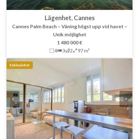
Lägenhet, Cannes
Cannes Palm Beach – Våning högst upp vid havet –
Unik möjlighet
1 480 000 €
4
3
2
97 m²
Exklusivitet