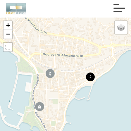
+
−
2