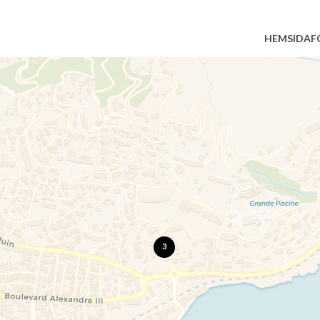
HEMSIDA
F
3