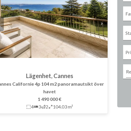
Fa
St
Pr
Lägenhet, Cannes
nnes Californie 4p 104 m2 panoramautsikt över
havet
1 490 000 €
4
3
2
104.03 m²