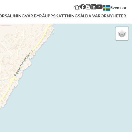
Svenska
ÖRSÄLJNING
VÅR BYRÅ
UPPSKATTNING
SÅLDA VAROR
NYHETER