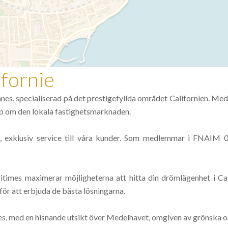
fornie
nes, specialiserad på det prestigefyllda området Californien. Med 
ap om den lokala fastighetsmarknaden.
g, exklusiv service till våra kunder. Som medlemmar i FNAIM 0
imes maximerar möjligheterna att hitta din drömlägenhet i Calif
för att erbjuda de bästa lösningarna.
es, med en hisnande utsikt över Medelhavet, omgiven av grönska och