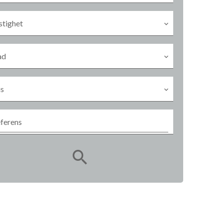
stighet
ad
is