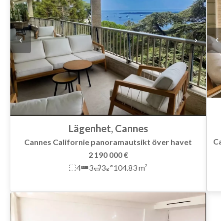
Lägenhet, Cannes
Ca
Cannes Californie panoramautsikt över havet
2 190 000 €
4
3
3
104.83 m²