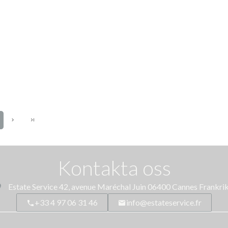
Kontakta oss
Estate Service
42, avenue Maréchal Juin
06400
Cannes Frankri
+33 4 97 06 31 46
info@estateservice.fr