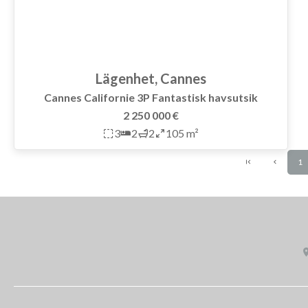
Lägenhet, Cannes
Cannes Californie 3P Fantastisk havsutsik
2 250 000 €
3
2
2
105 m²
1