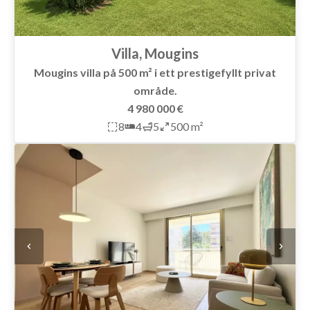
Villa, Mougins
Mougins villa på 500 m² i ett prestigefyllt privat
område.
4 980 000 €
8
4
5
500 m²