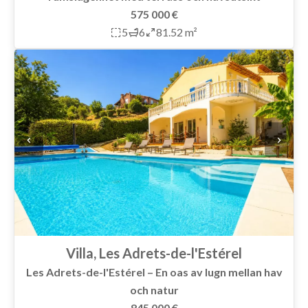
575 000 €
5
6
81.52 m²
Villa, Les Adrets-de-l'Estérel
Les Adrets-de-l'Estérel – En oas av lugn mellan hav
och natur
845 000 €