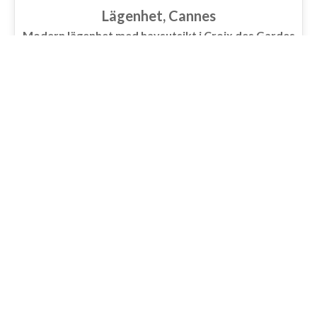
Lägenhet, Cannes
Modern lägenhet med havsutsikt i Croix des Gardes
1 290 000 €
3
2
2
98.04 m²