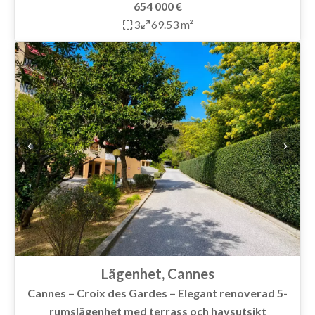
654 000 €
3
69.53 m²
Lägenhet, Cannes
Cannes – Croix des Gardes – Elegant renoverad 5-
rumslägenhet med terrass och havsutsikt