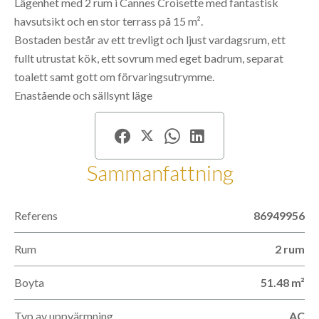
Lägenhet med 2 rum i Cannes Croisette med fantastisk
havsutsikt och en stor terrass på 15 m².
Bostaden består av ett trevligt och ljust vardagsrum, ett
fullt utrustat kök, ett sovrum med eget badrum, separat
toalett samt gott om förvaringsutrymme.
Enastående och sällsynt läge
Sammanfattning
Referens
86949956
Rum
2 rum
Boyta
51.48 m²
Typ av uppvärmning
AC