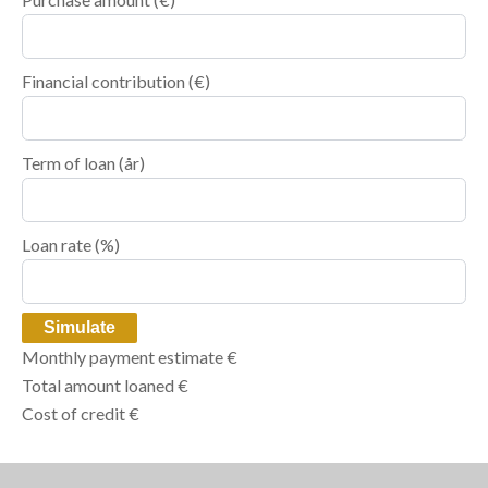
Financial contribution
(€)
Term of loan
(år)
Loan rate
(%)
Simulate
Monthly payment estimate
€
Total amount loaned
€
Cost of credit
€