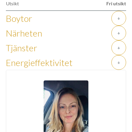
Utsikt
Fri utsikt
Boytor
+
Närheten
+
Tjänster
+
Energieffektivitet
+