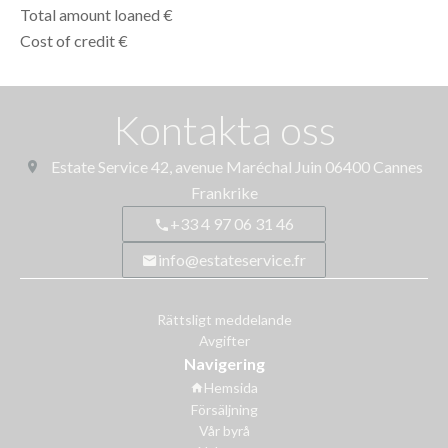
Total amount loaned
€
Cost of credit
€
Kontakta oss
Estate Service
42, avenue Maréchal Juin
06400
Cannes
Frankrike
+33 4 97 06 31 46
info@estateservice.fr
Rättsligt meddelande
Avgifter
Navigering
Hemsida
Försäljning
Vår byrå