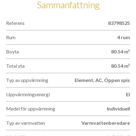
Sammanfattning
Referens
83798525
Rum
4 rum
Boyta
80.54 m²
Total yta
80.54 m²
Typ av uppvärmning
Element, AC, Öppen spis
Uppvärmningsenergi
El
Medel för uppvärmning
Individuell
Typ av varmvatten
Varmvattenberedare