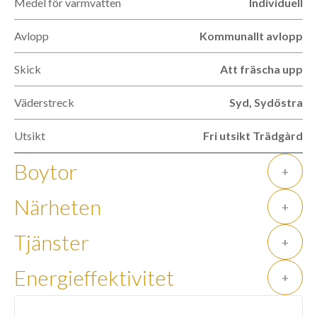
Medel för varmvatten
Individuell
Avlopp
Kommunallt avlopp
Skick
Att fräscha upp
Väderstreck
Syd, Sydöstra
Utsikt
Fri utsikt Trädgàrd
Boytor
+
Närheten
+
Tjänster
+
Energieffektivitet
+