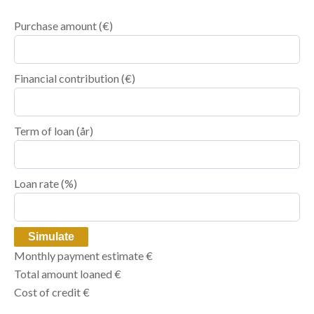
Purchase amount
(€)
Financial contribution
(€)
Term of loan
(år)
Loan rate
(%)
Simulate
Monthly payment estimate
€
Total amount loaned
€
Cost of credit
€