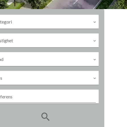
tegori
stighet
ad
is