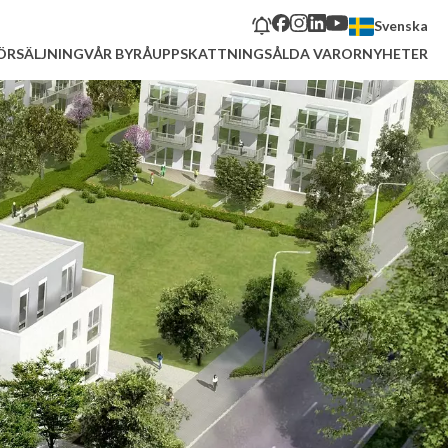
Svenska
ÖRSÄLJNING
VÅR BYRÅ
UPPSKATTNING
SÅLDA VAROR
NYHETER