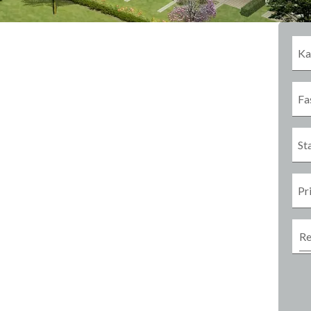
Ka
Fa
St
Pr