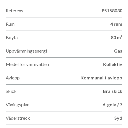
Referens
85158030
Rum
4 rum
Boyta
80 m²
Uppvärmningsenergi
Gas
Medel för varmvatten
Kollektiv
Avlopp
Kommunallt avlopp
Skick
Bra skick
Våningsplan
6. golv / 7
Väderstreck
Syd