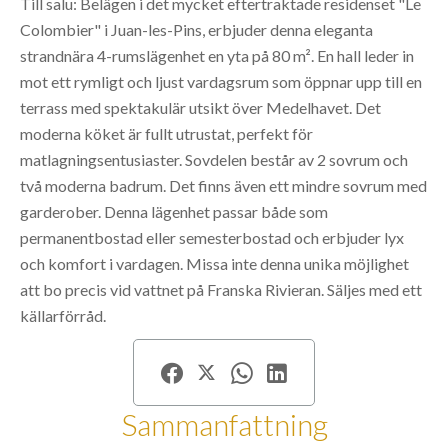
Till salu: Belägen i det mycket eftertraktade residenset "Le
Colombier" i Juan-les-Pins, erbjuder denna eleganta
strandnära 4-rumslägenhet en yta på 80 m². En hall leder in
mot ett rymligt och ljust vardagsrum som öppnar upp till en
terrass med spektakulär utsikt över Medelhavet. Det
moderna köket är fullt utrustat, perfekt för
matlagningsentusiaster. Sovdelen består av 2 sovrum och
två moderna badrum. Det finns även ett mindre sovrum med
garderober. Denna lägenhet passar både som
permanentbostad eller semesterbostad och erbjuder lyx
och komfort i vardagen. Missa inte denna unika möjlighet
att bo precis vid vattnet på Franska Rivieran. Säljes med ett
källarförråd.
Sammanfattning