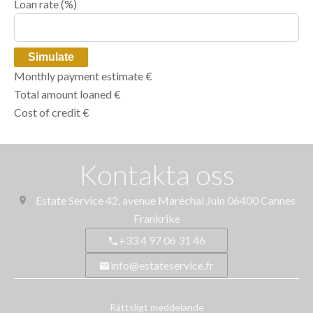
Loan rate
(%)
Simulate
Monthly payment estimate
€
Total amount loaned
€
Cost of credit
€
Kontakta oss
Estate Service
42, avenue Maréchal Juin
06400
Cannes
Frankrike
+33 4 97 06 31 46
info@estateservice.fr
Rättsligt meddelande