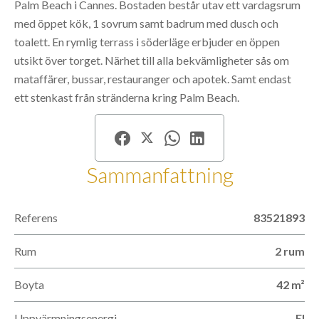
Palm Beach i Cannes. Bostaden består utav ett vardagsrum
med öppet kök, 1 sovrum samt badrum med dusch och
toalett. En rymlig terrass i söderläge erbjuder en öppen
utsikt över torget. Närhet till alla bekvämligheter sås om
mataffärer, bussar, restauranger och apotek. Samt endast
ett stenkast från stränderna kring Palm Beach.
Sammanfattning
Referens
83521893
Rum
2 rum
Boyta
42 m²
Uppvärmningsenergi
El