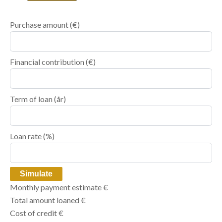
Purchase amount
(€)
Financial contribution
(€)
Term of loan
(år)
Loan rate
(%)
Simulate
Monthly payment estimate
€
Total amount loaned
€
Cost of credit
€