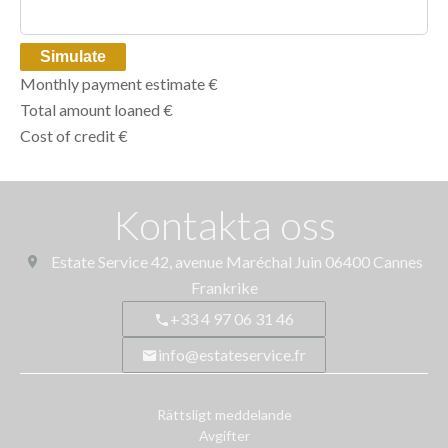
Simulate
Monthly payment estimate
€
Total amount loaned
€
Cost of credit
€
Kontakta oss
Estate Service
42, avenue Maréchal Juin
06400
Cannes
Frankrike
+33 4 97 06 31 46
info@estateservice.fr
Rättsligt meddelande
Avgifter