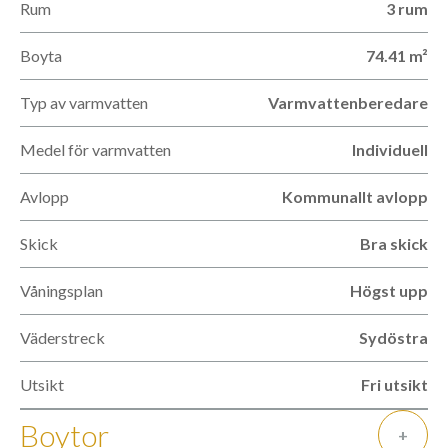
Rum
3 rum
Boyta
74.41 m²
Typ av varmvatten
Varmvattenberedare
Medel för varmvatten
Individuell
Avlopp
Kommunallt avlopp
Skick
Bra skick
Våningsplan
Högst upp
Väderstreck
Sydöstra
Utsikt
Fri utsikt
Boytor
+