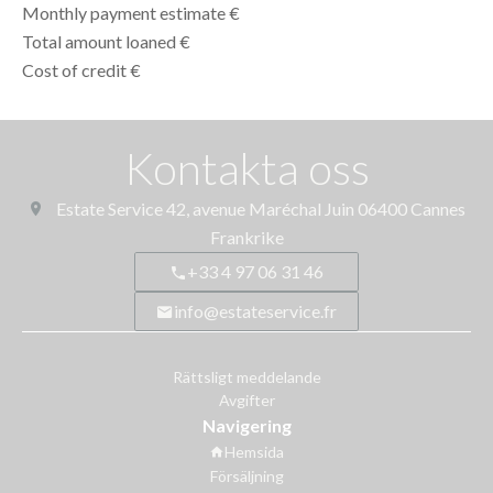
Monthly payment estimate
€
Total amount loaned
€
Cost of credit
€
Kontakta oss
Estate Service
42, avenue Maréchal Juin
06400
Cannes
Frankrike
+33 4 97 06 31 46
info@estateservice.fr
Rättsligt meddelande
Avgifter
Navigering
Hemsida
Försäljning