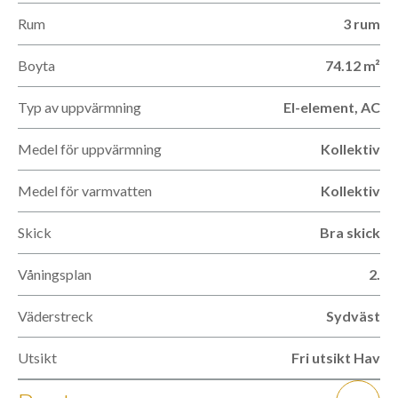
Rum
3 rum
Boyta
74.12 m²
Typ av uppvärmning
El-element, AC
Medel för uppvärmning
Kollektiv
Medel för varmvatten
Kollektiv
Skick
Bra skick
Våningsplan
2.
Väderstreck
Sydväst
Utsikt
Fri utsikt Hav