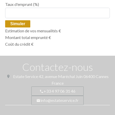
Taux d'emprunt
(%)
Simuler
Estimation de vos mensualités
€
Montant total emprunté
€
Coût du crédit
€
Contactez-nous
Estate Service
42, avenue Maréchal Juin
06400
Cannes
France
+33 4 97 06 31 46
info@estateservice.fr