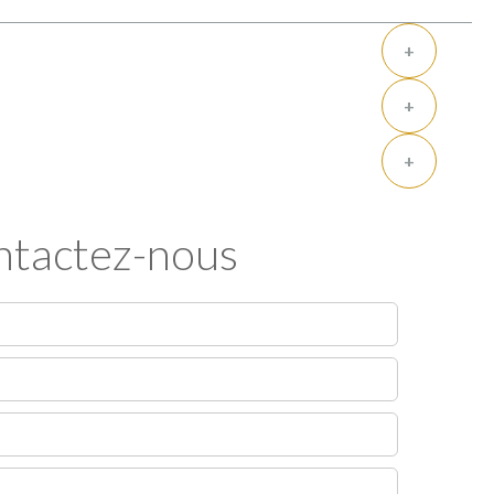
+
+
+
tactez-nous