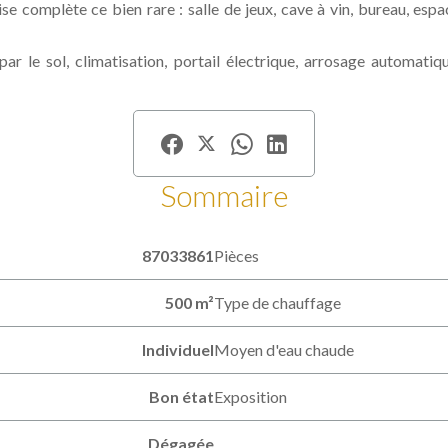
e complète ce bien rare : salle de jeux, cave à vin, bureau, esp
r le sol, climatisation, portail électrique, arrosage automati
Sommaire
87033861
Pièces
500 m²
Type de chauffage
Individuel
Moyen d'eau chaude
Bon état
Exposition
Dégagée