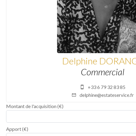
Delphine DORAN
Commercial
+33 6 79 32 83 85
delphine@estateservice.fr
Montant de l'acquisition
(€)
Apport
(€)