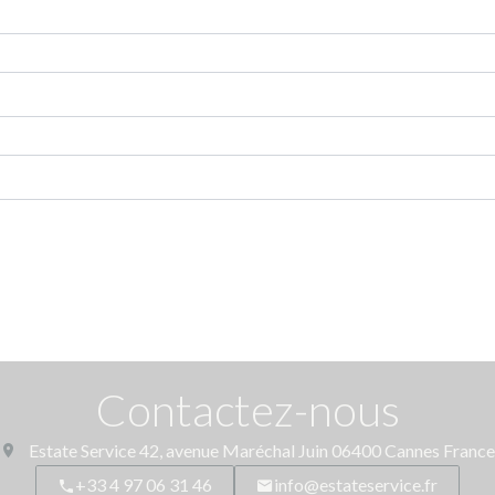
Contactez-nous
Estate Service
42, avenue Maréchal Juin
06400
Cannes France
+33 4 97 06 31 46
info@estateservice.fr