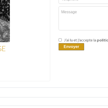
J’ai lu et j'accepte la
politi
GE
Envoyer