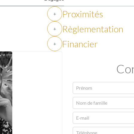
Proximités
+
Règlementation
+
Financier
+
Con