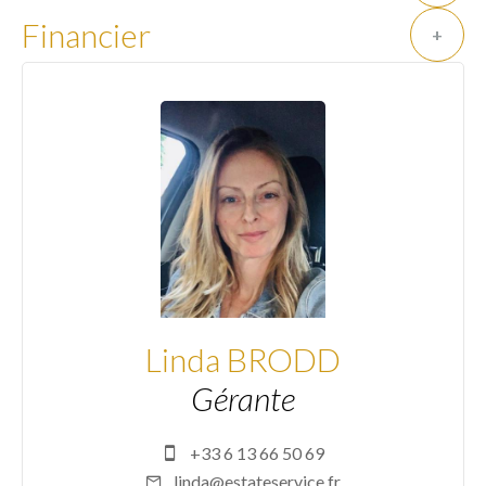
Financier
+
Linda BRODD
Gérante
+33 6 13 66 50 69
linda@estateservice.fr