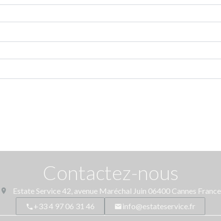
Contactez-nous
Estate Service
42, avenue Maréchal Juin
06400
Cannes France
+33 4 97 06 31 46
info@estateservice.fr