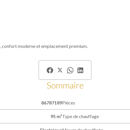
ité, confort moderne et emplacement premium.
Sommaire
86787189
Pièces
95 m²
Type de chauffage
Electrique
Moyen de chauffage