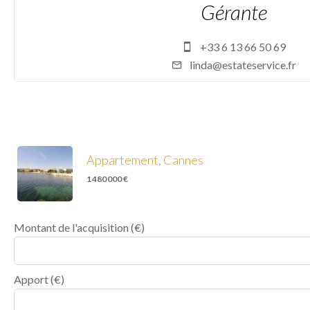
Gérante
+33 6 13 66 50 69
linda@estateservice.fr
Appartement, Cannes
1 480 000 €
Montant de l'acquisition
(€)
Apport
(€)