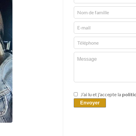
J’ai lu et j'accepte la
politi
Envoyer