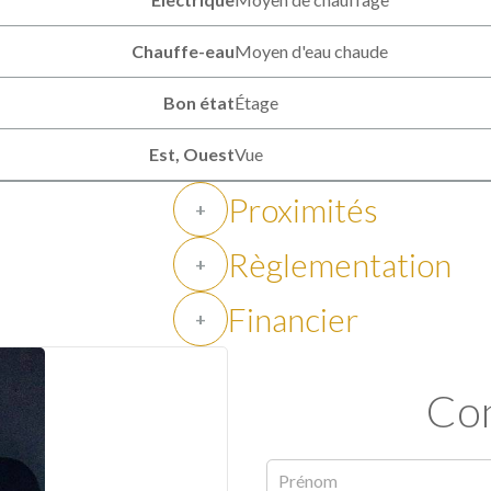
Chauffe-eau
Moyen d'eau chaude
Bon état
Étage
Est, Ouest
Vue
Proximités
+
Règlementation
+
Financier
+
Con