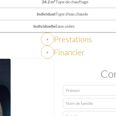
24.2 m²
Type de chauffage
Individuel
Type d'eau chaude
Individuelle
Eaux usées
Prestations
+
Financier
+
Con