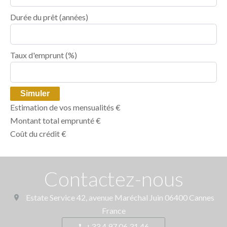
Durée du prêt
(années)
Taux d'emprunt
(%)
Simuler
Estimation de vos mensualités
€
Montant total emprunté
€
Coût du crédit
€
Contactez-nous
Estate Service
42, avenue Maréchal Juin
06400
Cannes
France
+33 4 97 06 31 46